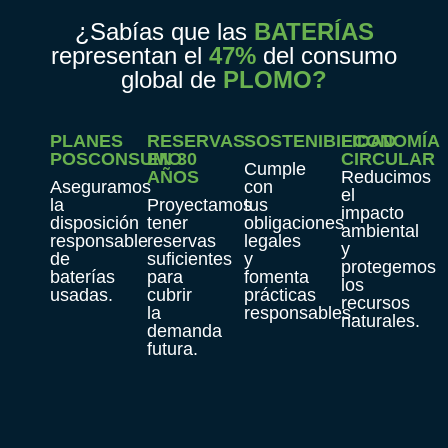
¿Sabías que las
BATERÍAS
representan el
47%
del consumo
global de
PLOMO?
PLANES
RESERVAS
SOSTENIBILIDAD
ECONOMÍA
POSCONSUMO
EN 30
CIRCULAR
Cumple
AÑOS
Reducimos
Aseguramos
con
el
la
Proyectamos
tus
impacto
disposición
tener
obligaciones
ambiental
responsable
reservas
legales
y
de
suficientes
y
protegemos
baterías
para
fomenta
los
usadas.
cubrir
prácticas
recursos
la
responsables.
naturales.
demanda
futura.