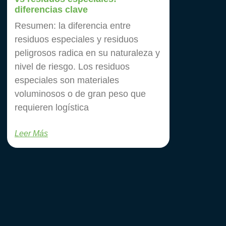
diferencias clave
Resumen: la diferencia entre
residuos especiales y residuos
peligrosos radica en su naturaleza y
nivel de riesgo. Los residuos
especiales son materiales
voluminosos o de gran peso que
requieren logística
Leer Más