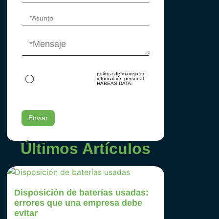
Al ingresar tus datos
política de manejo de
autorizas su tratamiento
información personal
acorde con nuestra
HABEAS DATA.
Últimos Artículos
Disposición de baterías usadas:
errores que una empresa debe
evitar